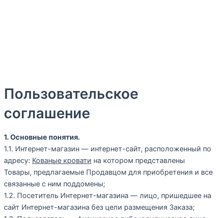
Готовы предоставить Вам полный спектр услуг, включая,
изготовление и доставку кроватей. Наша команда
профессионалов всегда готова помочь Вам в выборе
оптимального решения для Вашего дома, отеля или
профилактория
Пользовательское
соглашение
1. Основные понятия.
1.1. Интернет-магазин — интернет-сайт, расположенный по
адресу:
Кованые кровати
на котором представлены
Товары, предлагаемые Продавцом для приобретения и все
связанные с ним поддомены;
1.2. Посетитель Интернет-магазина — лицо, пришедшее на
сайт Интернет-магазина без цели размещения Заказа;