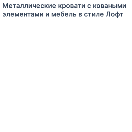
Металлические кровати с коваными
элементами и мебель в стиле Лофт
Уважаемые господа!
Рады предложить Вам кованые кровати и мебель в стиле
Лофт, которые станут стильным элементом интерьера.
Наши кровати имеют различные размеры и формы,
поэтому Вы сможете выбрать тот вариант, который
идеально подойдет для Вашего интерьера и
потребностей.
Также мы предлагаем широкий выбор цветов и отделки,
чтобы Вы могли создать уникальный и неповторимый
дизайн.
Все кровати изготавливаются вручную, что обеспечивает
высокое качество и выносливость каждого изделия.