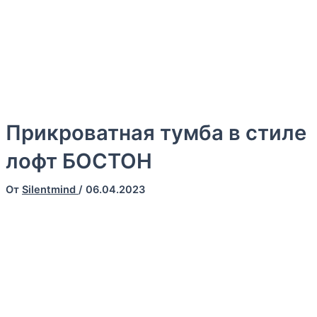
Готовы предоставить Вам полный спектр услуг, включая,
изготовление и доставку кроватей. Наша команда
профессионалов всегда готова помочь Вам в выборе
оптимального решения для Вашего дома, отеля или
профилактория
Прикроватная тумба в стиле
лофт БОСТОН
От
Silentmind
/
06.04.2023