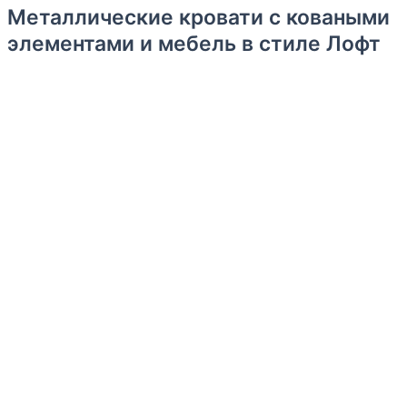
Металлические кровати с коваными
элементами и мебель в стиле Лофт
Уважаемые господа!
Рады предложить Вам кованые кровати и мебель в стиле
Лофт, которые станут стильным элементом интерьера.
Наши кровати имеют различные размеры и формы,
поэтому Вы сможете выбрать тот вариант, который
идеально подойдет для Вашего интерьера и
потребностей.
Также мы предлагаем широкий выбор цветов и отделки,
чтобы Вы могли создать уникальный и неповторимый
дизайн.
Все кровати изготавливаются вручную, что обеспечивает
высокое качество и выносливость каждого изделия.