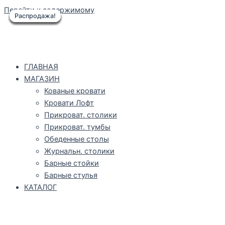
Перейти к содержимому
Распродажа!
Распродажа!
Распродажа!
Распродажа!
Распродажа!
Распродажа!
Распродажа!
ГЛАВНАЯ
МАГАЗИН
Кованые кровати
Кровати Лофт
Прикроват. столики
Прикроват. тумбы
Обеденные столы
Журнальн. столики
Барные стойки
Барные стулья
КАТАЛОГ