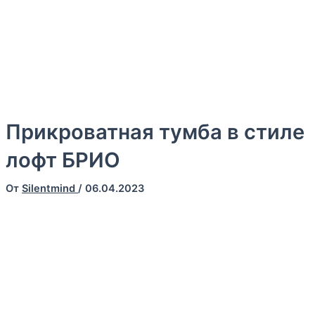
Готовы предоставить Вам полный спектр услуг, включая,
изготовление и доставку кроватей. Наша команда
профессионалов всегда готова помочь Вам в выборе
оптимального решения для Вашего дома, отеля или
профилактория
Прикроватная тумба в стиле
лофт БРИО
От
Silentmind
/
06.04.2023