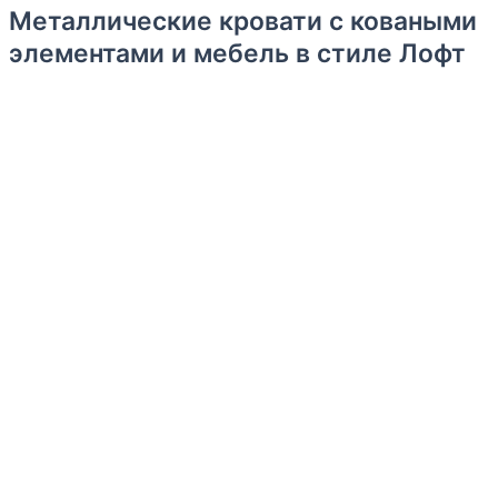
Металлические кровати с коваными
элементами и мебель в стиле Лофт
Уважаемые господа!
Рады предложить Вам кованые кровати и мебель в стиле
Лофт, которые станут стильным элементом интерьера.
Наши кровати имеют различные размеры и формы,
поэтому Вы сможете выбрать тот вариант, который
идеально подойдет для Вашего интерьера и
потребностей.
Также мы предлагаем широкий выбор цветов и отделки,
чтобы Вы могли создать уникальный и неповторимый
дизайн.
Все кровати изготавливаются вручную, что обеспечивает
высокое качество и выносливость каждого изделия.