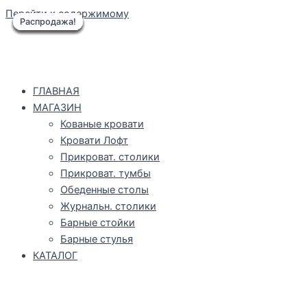
Перейти к содержимому
Распродажа!
Распродажа!
Распродажа!
Распродажа!
Распродажа!
Распродажа!
Распродажа!
ГЛАВНАЯ
МАГАЗИН
Кованые кровати
Кровати Лофт
Прикроват. столики
Прикроват. тумбы
Обеденные столы
Журнальн. столики
Барные стойки
Барные стулья
КАТАЛОГ