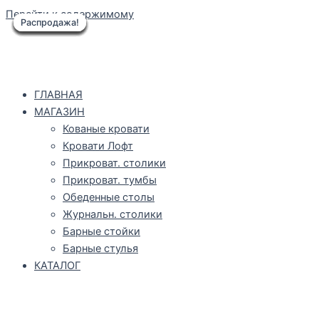
Перейти к содержимому
Распродажа!
Распродажа!
Распродажа!
Распродажа!
Распродажа!
Распродажа!
Распродажа!
Распродажа!
Распродажа!
ГЛАВНАЯ
МАГАЗИН
Кованые кровати
Кровати Лофт
Прикроват. столики
Прикроват. тумбы
Обеденные столы
Журнальн. столики
Барные стойки
Барные стулья
КАТАЛОГ