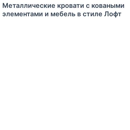
Металлические кровати с коваными
элементами и мебель в стиле Лофт
Уважаемые господа!
Рады предложить Вам кованые кровати и мебель в стиле
Лофт, которые станут стильным элементом интерьера.
Наши кровати имеют различные размеры и формы,
поэтому Вы сможете выбрать тот вариант, который
идеально подойдет для Вашего интерьера и
потребностей.
Также мы предлагаем широкий выбор цветов и отделки,
чтобы Вы могли создать уникальный и неповторимый
дизайн.
Все кровати изготавливаются вручную, что обеспечивает
высокое качество и выносливость каждого изделия.