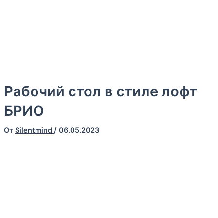
Готовы предоставить Вам полный спектр услуг, включая,
изготовление и доставку кроватей. Наша команда
профессионалов всегда готова помочь Вам в выборе
оптимального решения для Вашего дома, отеля или
профилактория
Рабочий стол в стиле лофт
БРИО
От
Silentmind
/
06.05.2023